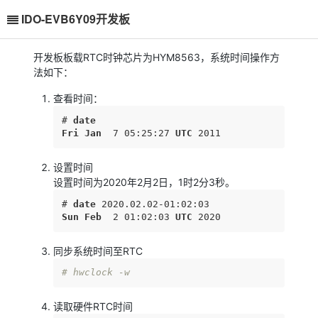
IDO-EVB6Y09开发板
开发板板载RTC时钟芯片为HYM8563，系统时间操作方
法如下：
查看时间：
# 
date
Fri
Jan
  7 05
:25
:27
UTC
 2011
设置时间
设置时间为2020年2月2日，1时2分3秒。
# 
date
 2020
.02
.02-01
:02
:03
Sun
Feb
  2 01
:02
:03
UTC
 2020
同步系统时间至RTC
# hwclock -w
读取硬件RTC时间