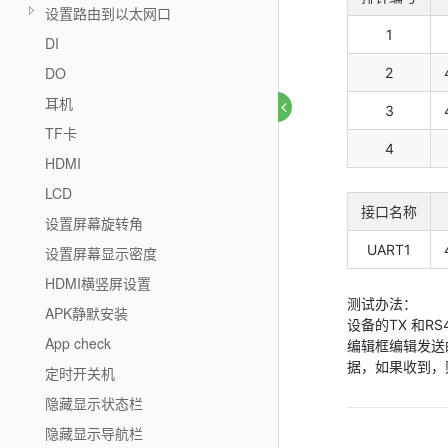
设置路由到以太网口
1
DI
DO
2
耳机
3
TF卡
4
HDMI
LCD
接口名称
设置屏幕旋转角
UART1
设置屏幕显示密度
HDMI横竖屏设置
测试办法：
APK静默安装
设备的TX 和R
App check
编辑框编辑发送
据，如果收到，则
定时开关机
隐藏显示状态栏
隐藏显示导航栏