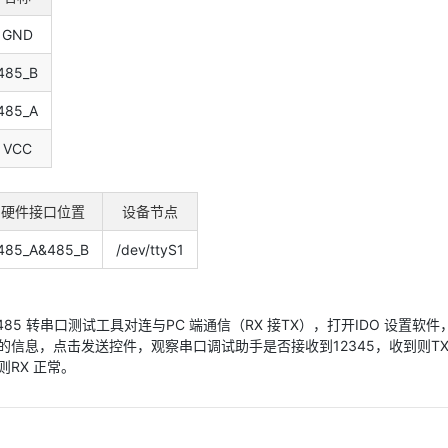
GND
485_B
485_A
VCC
硬件接口位置
设备节点
485_A&485_B
/dev/ttyS1
S485 转串口测试工具对连与PC 端通信（RX 接TX），打开IDO 
的信息，点击发送控件，观察串口调试助手是否接收到12345，收到则TX
RX 正常。