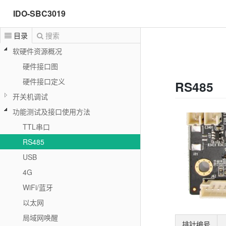
IDO-SBC3019
目录
搜索
软硬件资源概况
硬件接口图
硬件接口定义
RS485
开关机调试
功能测试及接口使用方法
TTL串口
RS485
USB
4G
WiFi/蓝牙
以太网
局域网唤醒
排针编号